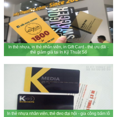
In thẻ nhựa, in thẻ nhân viên, in Gift Card - thẻ ưu đãi -
thẻ giảm giá tại In Kỹ Thuật Số
In thẻ nhựa nhân viên, thẻ đeo đại hội - gia công bấm lỗ