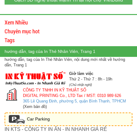
Xem Nhiều
Chuyên mục hot
Tags
hướng dẫn, tag của In Thẻ Nhân Viên, Trang 1
hướng dẫn, tag của In Thẻ Nhân Viên, nội dung mới nhất về hướng
dẫn, Trang 1
Giờ làm việc
Thứ 2 - Thứ 7 : 8h - 19h
(Chủ nhật nghỉ)
CÔNG TY TNHH IN KỸ THUẬT SỐ
DIGITAL PRINTING Co., LTD
Tax / MST: 0310 989 626
365 Lê Quang Định, phường 5, quận Bình Thạnh, TPHCM
(Xem bản đồ)
Car Parking
IN KTS - CÔNG TY IN ẤN - IN NHANH GIÁ RẺ