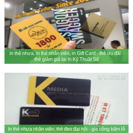
In thẻ nhựa, in thẻ nhân viên, in Gift Card - thẻ ưu đãi -
thẻ giảm giá tại In Kỹ Thuật Số
In thẻ nhựa nhân viên, thẻ đeo đại hội - gia công bấm lỗ