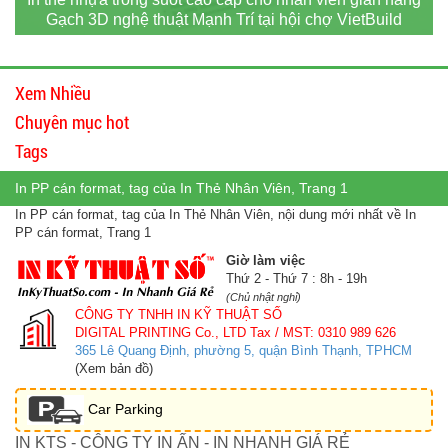
Gạch 3D nghệ thuật Mạnh Trí tại hội chợ VietBuild
Xem Nhiều
Chuyên mục hot
Tags
In PP cán format, tag của In Thẻ Nhân Viên, Trang 1
In PP cán format, tag của In Thẻ Nhân Viên, nội dung mới nhất về In
PP cán format, Trang 1
Giờ làm việc
Thứ 2 - Thứ 7 : 8h - 19h
(Chủ nhật nghỉ)
CÔNG TY TNHH IN KỸ THUẬT SỐ
DIGITAL PRINTING Co., LTD
Tax / MST: 0310 989 626
365 Lê Quang Định, phường 5, quận Bình Thạnh, TPHCM
(Xem bản đồ)
Car Parking
IN KTS - CÔNG TY IN ẤN - IN NHANH GIÁ RẺ