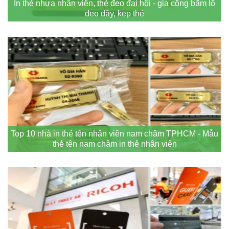
In thẻ nhựa nhân viên, thẻ đeo đại hội - gia công bấm lỗ
đeo dây, kẹp thẻ
Top 10 nhà in thẻ tên nhân viên nam châm TPHCM - Mẫu
thẻ tên nam châm in thẻ nhân viên