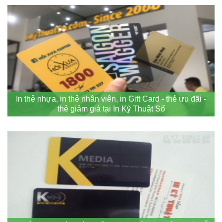
In thẻ nhựa, in thẻ nhân viên, in Gift Card - thẻ ưu đãi -
thẻ giảm giá tại In Kỹ Thuật Số