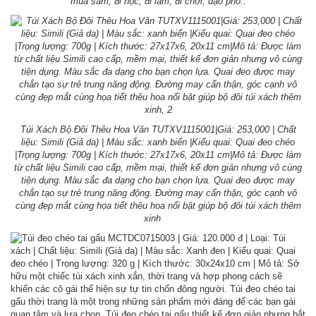
mua sắm, đi học, đi làm, đi chơi, dạo phố..
Túi Xách Bộ Đôi Thêu Hoa Văn TUTXV1115001|Giá: 253,000 | Chất
liệu: Simili (Giả da) | Màu sắc: xanh biển |Kiểu quai: Quai đeo chéo
|Trọng lượng: 700g | Kích thước: 27x17x6, 20x11 cm|Mô tả: Được làm
từ chất liệu Simili cao cấp, mềm mại, thiết kế đơn giản nhưng vô cùng
tiện dụng. Màu sắc đa dạng cho bạn chọn lựa. Quai đeo được may
chắn tạo sự trẻ trung năng động. Đường may cẩn thận, góc cạnh vô
cùng đẹp mắt cùng họa tiết thêu hoa nổi bật giúp bộ đôi túi xách thêm
xinh