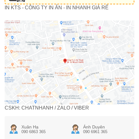
IN KTS - CÔNG TY IN ẤN - IN NHANH GIÁ RẺ
CSKH: CHATNHANH / ZALO / VIBER
Xuân Hạ
Ánh Duyên
090 6863 365
090 6961 365