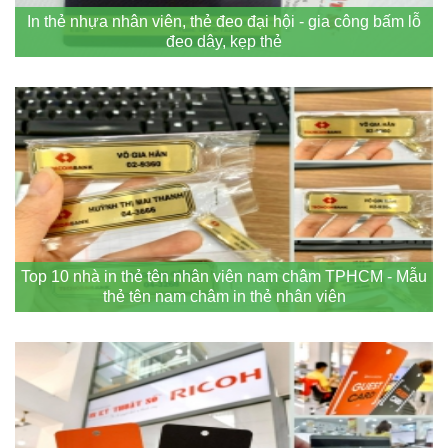
In thẻ nhựa nhân viên, thẻ đeo đại hội - gia công bấm lỗ
đeo dây, kẹp thẻ
Top 10 nhà in thẻ tên nhân viên nam châm TPHCM - Mẫu
thẻ tên nam châm in thẻ nhân viên