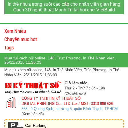
In thẻ nhựa trong suốt cao cấp cho nhân viên gian hàng
Gạch 3D nghệ thuật Mạnh Trí tại hội chợ VietBuild
Xem Nhiều
Chuyên mục hot
Tags
Mua túi xách nữ online, 148, Trúc Phương, In Thẻ Nhân Viên,
25/11/2015 11:36:03
Mua túi xách nữ online, 148, In Thẻ Nhân Viên, Trúc Phương, In Thẻ
Nhân Viên, 25/11/2015 11:36:03
Giờ làm việc
Thứ 2 - Thứ 7 : 8h - 19h
(Chủ nhật nghỉ)
CÔNG TY TNHH IN KỸ THUẬT SỐ
DIGITAL PRINTING Co., LTD
Tax / MST: 0310 989 626
365 Lê Quang Định, phường 5, quận Bình Thạnh, TPHCM
(Xem bản đồ)
Car Parking