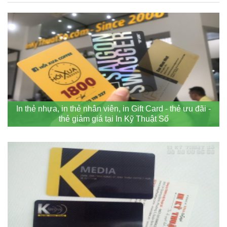
In thẻ nhựa, in thẻ nhân viên, in Gift Card - thẻ ưu đãi -
thẻ giảm giá tại In Kỹ Thuật Số