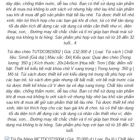
Túi đeo chéo TUTDC0815002 | Giá: 132,000 đ | Loại: Túi xách | Chất
liệu: Simili (Giả da) | Màu sắc: Đỏ| Kiểu quai: Quai đeo chéo |Trọng
lượng: 350 g | Kích thước: 20x14x6cm |Họa tiết: Trơn | Đặc điểm nổi
bật: Thiết kế kiểu bề mặt khóa chữ V sang trọng | Trọng lượng: 350 g |
Mô tả: Túi sách được thiết kế với kiểu dáng trẻ trung rất phù hợp với
các bạn trẻ, túi sách đơn giản nhưng rất bắt mắt, với bề mặt trước của
túi được thiết kế khóa cữ V đem lại vẻ đẹp sang trọng. Chất liệu simili
dày dặn, chống thấm nước, dễ lau chùi. Bạn có thể sử dụng sản phẩm
khi đi mưa mà không lo ướt sách vở nhưng hãy nhớ lau khô sản phẩm
sau khi đi mưa để giữ sản phẩm thật bề lâu nhé. Túi được thiết kế nhỏ
xinh, tiện lợi thích hợp cho các bạn gái khi đi chơi, túi có thể tận dụng
tối đa diện tích để đựng các vật dụng cá nhân cần thiết như ví, điện
thoại, son,...Đường may rất chắc chắn và tỉ mỉ giúp bạn thoải mái sử
dụng mà không lo bị hỏng. Sản phẩm phù hợp với bạn nữ từ 18 đến 32
tuổi.