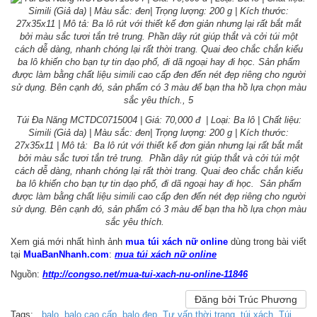
Túi Đa Năng MCTDC0715004 | Giá: 70,000 đ | Loại: Ba lô | Chất liệu:
Simili (Giả da) | Màu sắc: đen| Trọng lượng: 200 g | Kích thước:
27x35x11 | Mô tả: Ba lô rút với thiết kế đơn giản nhưng lại rất bắt mắt
bởi màu sắc tươi tắn trẻ trung. Phần dây rút giúp thắt và cởi túi một
cách dễ dàng, nhanh chóng lại rất thời trang. Quai đeo chắc chắn kiểu
ba lô khiến cho bạn tự tin dạo phố, đi dã ngoại hay đi học. Sản phẩm
được làm bằng chất liệu simili cao cấp đen đến nét đẹp riêng cho người
sử dụng. Bên cạnh đó, sản phẩm có 3 màu để bạn tha hồ lựa chọn màu
sắc yêu thích.
Xem giá mới nhất hình ảnh
mua túi xách nữ online
dùng trong bài viết
tại
MuaBanNhanh.com
:
mua túi xách nữ online
Nguồn:
http://congso.net/mua-tui-xach-nu-online-11846
Đăng bởi Trúc Phương
Tags:
,
balo
,
balo cao cấp
,
balo đẹp
,
Tư vấn thời trang
,
túi xách
,
Túi