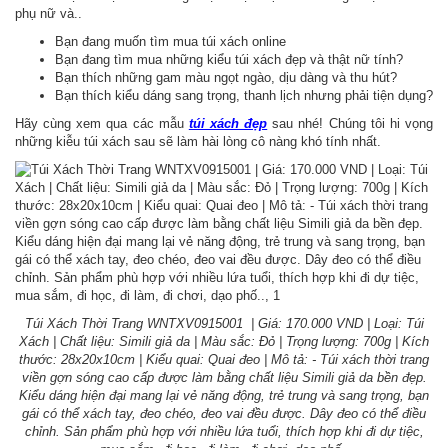
phụ nữ và..
Bạn đang muốn tìm mua túi xách online
Bạn đang tìm mua những kiểu túi xách đẹp và thật nữ tính?
Bạn thích những gam màu ngọt ngào, dịu dàng và thu hút?
Bạn thích kiểu dáng sang trọng, thanh lịch nhưng phải tiện dụng?
Hãy cùng xem qua các mẫu
túi xách đẹp
sau nhé! Chúng tôi hi vọng
những kiễu túi xách sau sẽ làm hài lòng cô nàng khó tính nhất.
Túi Xách Thời Trang WNTXV0915001 | Giá: 170.000 VND | Loại: Túi
Xách | Chất liệu: Simili giả da | Màu sắc: Đỏ | Trọng lượng: 700g | Kích
thước: 28x20x10cm | Kiểu quai: Quai đeo | Mô tả: - Túi xách thời trang
viền gợn sóng cao cấp được làm bằng chất liệu Simili giả da bền đẹp.
Kiểu dáng hiện đại mang lại vẻ năng động, trẻ trung và sang trọng, bạn
gái có thể xách tay, đeo chéo, đeo vai đều được. Dây đeo có thể điều
chỉnh. Sản phẩm phù hợp với nhiều lứa tuổi, thích hợp khi đi dự tiệc,