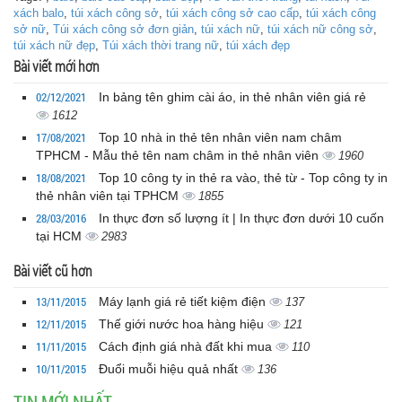
xách balo
,
túi xách công sở
,
túi xách công sở cao cấp
,
túi xách công
sở nữ
,
Túi xách công sở đơn giản
,
túi xách nữ
,
túi xách nữ công sở
,
túi xách nữ đẹp
,
Túi xách thời trang nữ‎
,
túi xách đẹp
Bài viết mới hơn
02/12/2021
In bảng tên ghim cài áo, in thẻ nhân viên giá rẻ
1612
17/08/2021
Top 10 nhà in thẻ tên nhân viên nam châm
TPHCM - Mẫu thẻ tên nam châm in thẻ nhân viên
1960
18/08/2021
Top 10 công ty in thẻ ra vào, thẻ từ - Top công ty in
thẻ nhân viên tại TPHCM
1855
28/03/2016
In thực đơn số lượng ít | In thực đơn dưới 10 cuốn
tại HCM
2983
Bài viết cũ hơn
13/11/2015
Máy lạnh giá rẻ tiết kiệm điện
137
12/11/2015
Thế giới nước hoa hàng hiệu
121
11/11/2015
Cách định giá nhà đất khi mua
110
10/11/2015
Đuổi muỗi hiệu quả nhất
136
TIN MỚI NHẤT