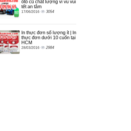
ôtô cũ chất lượng vi vu vui
tết an tâm
3054
17/06/2016
In thực đơn số lượng ít | In
thực đơn dưới 10 cuốn tại
HCM
2984
28/03/2016