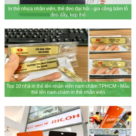
In thẻ nhựa nhân viên, thẻ đeo đại hội - gia công bấm lỗ
đeo dây, kẹp thẻ
Top 10 nhà in thẻ tên nhân viên nam châm TPHCM - Mẫu
thẻ tên nam châm in thẻ nhân viên