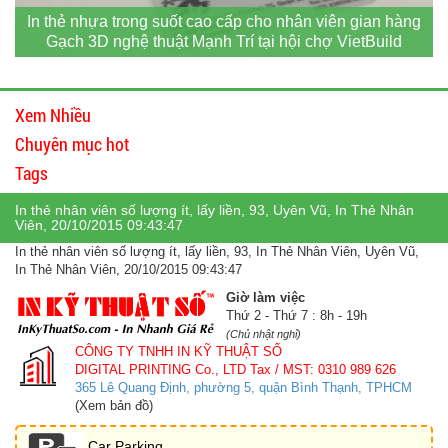
In thẻ nhựa trong suốt cao cấp cho nhân viên gian hàng
Gạch 3D nghệ thuật Mạnh Trí tại hội chợ VietBuild
Xem Nhiều
Chuyên mục hot
Tags
In thẻ nhân viên số lượng ít, lấy liền, 93, Uyên Vũ, In Thẻ Nhân
Viên, 20/10/2015 09:43:47
In thẻ nhân viên số lượng ít, lấy liền, 93, In Thẻ Nhân Viên, Uyên Vũ,
In Thẻ Nhân Viên, 20/10/2015 09:43:47
Giờ làm việc
Thứ 2 - Thứ 7 : 8h - 19h
(Chủ nhật nghỉ)
CÔNG TY TNHH IN KỸ THUẬT SỐ
DIGITAL PRINTING Co., LTD
Tax / MST: 0310 989 626
365 Lê Quang Định, phường 5, quận Bình Thạnh, TPHCM
(Xem bản đồ)
Car Parking