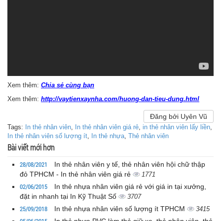
Xem thêm:
Chia sẻ cùng bạn
Xem thêm:
http://vaytienxaynha.com/huong-dan-tieu-dung.html
Đăng bởi Uyên Vũ
Tags:
In thẻ nhân viên
,
In thẻ nhân viên giá rẻ
,
in thẻ nhân viên lấy liền
,
In thẻ nhân viên số lượng ít
,
In thẻ nhựa
,
Thẻ nhân viên
Bài viết mới hơn
28/08/2021
In thẻ nhân viên y tế, thẻ nhân viên hội chữ thập
đỏ TPHCM - In thẻ nhân viên giá rẻ
1771
02/06/2015
In thẻ nhựa nhân viên giá rẻ với giá in tại xưởng,
đặt in nhanh tại In Kỹ Thuật Số
3707
25/09/2018
In thẻ nhựa nhân viên số lượng ít TPHCM
3415
05/06/2015
In thẻ nhựa PVC làm thẻ giữ xe, thẻ nhân viên, thẻ