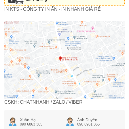
IN KTS - CÔNG TY IN ẤN - IN NHANH GIÁ RẺ
CSKH: CHATNHANH / ZALO / VIBER
Xuân Hạ
Ánh Duyên
090 6863 365
090 6961 365