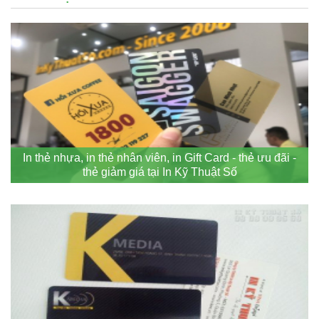
In thẻ nhựa, in thẻ nhân viên, in Gift Card - thẻ ưu đãi -
thẻ giảm giá tại In Kỹ Thuật Số