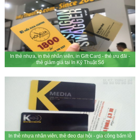
In thẻ nhựa, in thẻ nhân viên, in Gift Card - thẻ ưu đãi -
thẻ giảm giá tại In Kỹ Thuật Số
In thẻ nhựa nhân viên, thẻ đeo đại hội - gia công bấm lỗ