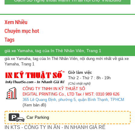
Xem Nhiều
Chuyên mục hot
Tags
giá xe Yamaha, tag của In Thẻ Nhân Viên, Trang 1
giá xe Yamaha, tag của In Thẻ Nhân Viên, nội dung mới nhất về giá xe
Yamaha, Trang 1
Giờ làm việc
Thứ 2 - Thứ 7 : 8h - 19h
(Chủ nhật nghỉ)
CÔNG TY TNHH IN KỸ THUẬT SỐ
DIGITAL PRINTING Co., LTD
Tax / MST: 0310 989 626
365 Lê Quang Định, phường 5, quận Bình Thạnh, TPHCM
(Xem bản đồ)
Car Parking
IN KTS - CÔNG TY IN ẤN - IN NHANH GIÁ RẺ