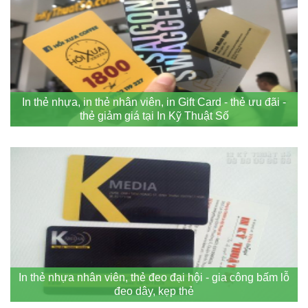
In thẻ nhựa, in thẻ nhân viên, in Gift Card - thẻ ưu đãi -
thẻ giảm giá tại In Kỹ Thuật Số
In thẻ nhựa nhân viên, thẻ đeo đại hội - gia công bấm lỗ
đeo dây, kẹp thẻ