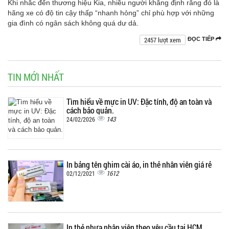
Khi nhắc đến thương hiệu Kia, nhiều người khẳng định rằng đó là
hãng xe có độ tin cậy thấp “nhanh hỏng” chỉ phù hợp với những
gia đình có ngân sách không quá dư dả.
2457 lượt xem
ĐỌC TIẾP
TIN MỚI NHẤT
Tìm hiểu về mực in UV: Đặc tính, độ an toàn và
cách bảo quản.
143
24/02/2026
In bảng tên ghim cài áo, in thẻ nhân viên giá rẻ
1612
02/12/2021
In thẻ nhựa nhân viên theo yêu cầu tại HCM