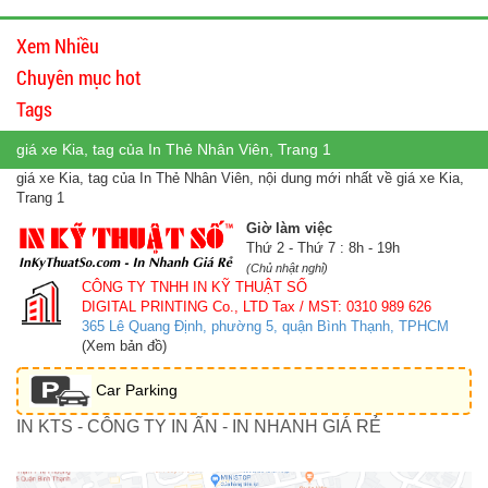
Xem Nhiều
Chuyên mục hot
Tags
giá xe Kia, tag của In Thẻ Nhân Viên, Trang 1
giá xe Kia, tag của In Thẻ Nhân Viên, nội dung mới nhất về giá xe Kia,
Trang 1
Giờ làm việc
Thứ 2 - Thứ 7 : 8h - 19h
(Chủ nhật nghỉ)
CÔNG TY TNHH IN KỸ THUẬT SỐ
DIGITAL PRINTING Co., LTD
Tax / MST: 0310 989 626
365 Lê Quang Định, phường 5, quận Bình Thạnh, TPHCM
(Xem bản đồ)
Car Parking
IN KTS - CÔNG TY IN ẤN - IN NHANH GIÁ RẺ